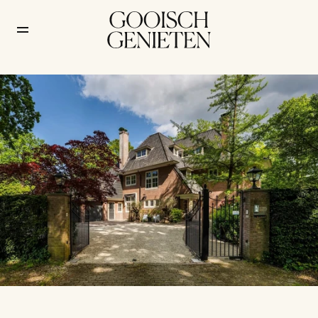
Chazia Mourali zet 
Hilversumse villa te koop 
voor € 4,5 miljoen
Wonen
/
27 mei 2026