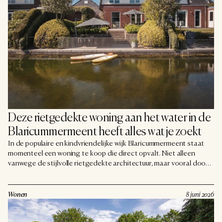
Deze rietgedekte woning aan het water in de 
Blaricummermeent heeft alles wat je zoekt
In de populaire en kindvriendelijke wijk Blaricummermeent staat
momenteel een woning te koop die direct opvalt. Niet alleen
vanwege de stijlvolle rietgedekte architectuur, maar vooral door
de combinatie van luxe, duurzaamheid en een unieke ligging aan
het water. Met een woonoppervlakte van circa 176 m², een perceel
van 322 m² en een verwarmd zwembad in de achtertuin voelt deze
Wonen
8 juni 2026
helft van een dubbel woonhuis meer als een luxe villa dan een
gezinswoning.