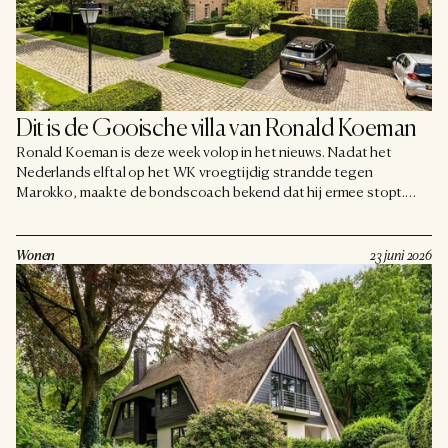
Dit is de Gooische villa van Ronald Koeman
Ronald Koeman is deze week volop in het nieuws. Nadat het
Nederlands elftal op het WK vroegtijdig strandde tegen
Marokko, maakte de bondscoach bekend dat hij ermee stopt.
Veel tijd om bij te komen zal hij dus krijgen, en dat kan hij mooi
doen in zijn vertrouwde stek: een schitterende villa in Laren, waar
hij al sinds 2024 woont. Wij nemen u mee naar binnen.
Wonen
23 juni 2026