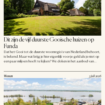
Dit zijn de vijf duurste Gooische huizen op 
Funda
Dat het Gooi tot de duurste woonregio's van Nederland behoort,
is bekend. Maar wat krijg je hier eigenlijk voor je geld als je niet op
een paar miljoen hoeft te kijken? We doken in het aanbod van
Funda en zetten de vijf duurste huizen van het Gooi op een rij die
op dit moment te koop staan. Van een landhuis met een gouden
binnenzwembad tot een villa aan de voet van de Tafelberg: het is
Wonen
3 juli 2026
genieten met de ogen. Alle bedragen zijn kosten koper, en
dromen mag.