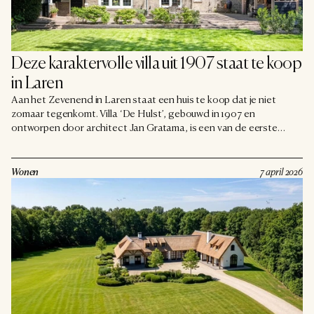
Deze karaktervolle villa uit 1907 staat te koop 
in Laren
Aan het Zevenend in Laren staat een huis te koop dat je niet
zomaar tegenkomt. Villa ‘De Hulst’, gebouwd in 1907 en
ontworpen door architect Jan Gratama, is een van de eerste
landhuizen van Laren. Het gemeentelijk monument staat op een
perceel van 1.296 m² en heeft een woonoppervlakte van 227 m². De
vraagprijs is € 1.995.000 k.k.
Wonen
7 april 2026