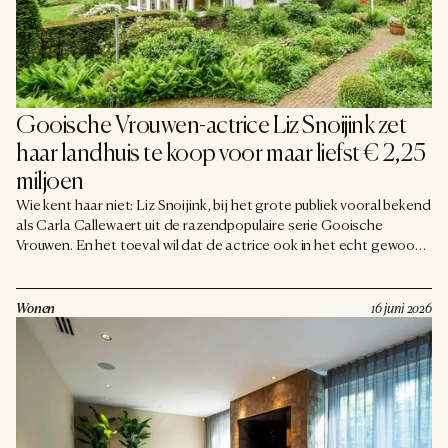
Gooische Vrouwen-actrice Liz Snoijink zet 
haar landhuis te koop voor maar liefst € 2,25 
miljoen
Wie kent haar niet: Liz Snoijink, bij het grote publiek vooral bekend
als Carla Callewaert uit de razendpopulaire serie Gooische
Vrouwen. En het toeval wil dat de actrice ook in het echt gewoon
in het Gooi blijkt te wonen, hoe toepasselijk wil je het hebben.
Haar karakteristieke landhuis in Blaricum staat nu te koop, met
een vraagprijs van maar liefst € 2.250.000. Een mooi verhaal, zeker
Wonen
16 juni 2026
als je naar het financiële plaatje kijkt.