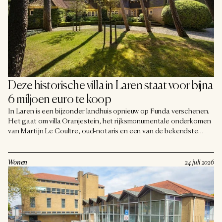
Deze historische villa in Laren staat voor bijna 
6 miljoen euro te koop
In Laren is een bijzonder landhuis opnieuw op Funda verschenen.
Het gaat om villa Oranjestein, het rijksmonumentale onderkomen
van Martijn Le Coultre, oud-notaris en een van de bekendste
afficheverzamelaars van ons land. De villa stond eerder al te koop,
maar keert nu terug met een vraagprijs van net geen zes miljoen
euro. Voor dat bedrag krijg je een eeuw aan grandeur, midden in
Wonen
24 juli 2026
het groen.