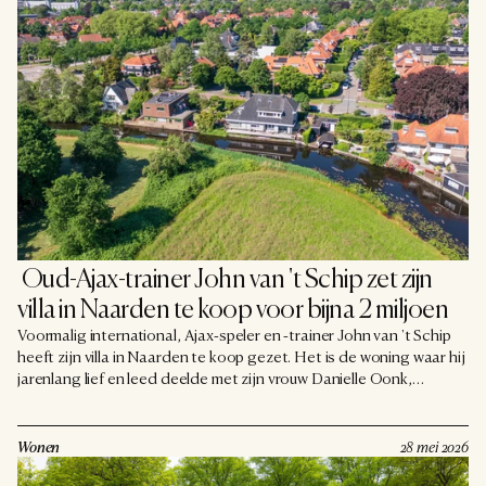
 Oud-Ajax-trainer John van 't Schip zet zijn 
villa in Naarden te koop voor bijna 2 miljoen
Voormalig international, Ajax-speler en -trainer John van 't Schip
heeft zijn villa in Naarden te koop gezet. Het is de woning waar hij
jarenlang lief en leed deelde met zijn vrouw Danielle Oonk,
dochter van Willeke Alberti, die afgelopen oktober is overleden.
De vraagprijs voor de villa aan de Thierensweg bedraagt €
1.975.000. Voor Van 't Schip betekent de verkoop het sluiten van
Wonen
28 mei 2026
een belangrijk en emotioneel hoofdstuk.