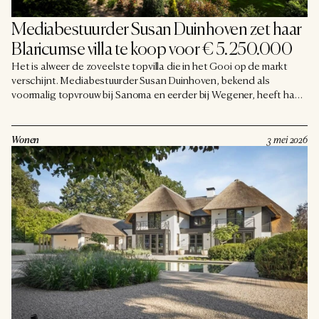
Mediabestuurder Susan Duinhoven zet haar 
Blaricumse villa te koop voor € 5.250.000
Het is alweer de zoveelste topvilla die in het Gooi op de markt
verschijnt. Mediabestuurder Susan Duinhoven, bekend als
voormalig topvrouw bij Sanoma en eerder bij Wegener, heeft haar
karakteristieke villa in Blaricum te koop gezet. De vraagprijs: maar
liefst € 5.250.000. Het gaat om een rietgedekt landhuis op een
uitzonderlijk perceel van ruim 8.500 vierkante meter, direct
Wonen
3 mei 2026
grenzend aan de natuur van de Tafelbergheide.