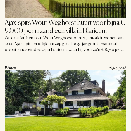
Ajax-spits Wout Weghorst huurt voor bijna € 
9.000 per maand een villa in Blaricum
Of je nu fan bent van Wout Weghorst of niet, smaak in wonen kun
je de Ajax-spits moeilijk ontzeggen. De 33-jarige international
woont sinds eind 2024 in Blaricum, waar hij voor zo'n € 8.750 per
maand een ruime villa huurt. Een adres dat in deze regio gerust als
een van de mooiere plekken geldt.
Wonen
16 juni 2026