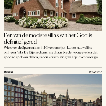
Een van de mooiste villa's van het Gooi is 
definitief gered
Wie over de Sparrenlaan in Hilversum rijdt, kan er nauwelijks
omheen. Villa De Bijenschans, met haar brede voorgevel en dat
speelse spel van daken, is een verschijning waar je even voor gaat
staan. En die verschijning blijft. De bestuursrechter in Utrecht
heeft geoordeeld dat de villa definitief een gemeentelijk
monument blijft, waarmee een slepende kwestie van bijna vier jaar
Wonen
17 juli 2026
tot een eind komt.