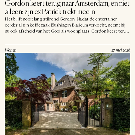
Gordon keert terug naar Amsterdam, en niet 
alleen: zijn ex Patrick trekt mee in
Het blijft nooit lang stil rond Gordon. Nadat de entertainer
eerder al zijn koffiezaak Blushing in Blaricum verkocht, neemt hij
nu ook afscheid van het Gooi als woonplaats. Gordon keert terug
naar Amsterdam, de stad waar hij ooit zo graag woonde. En hij
doet dat niet alleen: zijn ex-partner Patrick trekt bij hem in.
Wonen
27 mei 2026