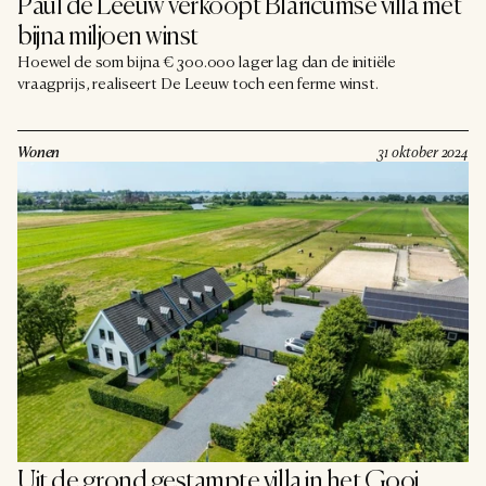
Paul de Leeuw verkoopt Blaricumse villa met 
bijna miljoen winst
Hoewel de som bijna € 300.000 lager lag dan de initiële
vraagprijs, realiseert De Leeuw toch een ferme winst.
Wonen
31 oktober 2024
Uit de grond gestampte villa in het Gooi 