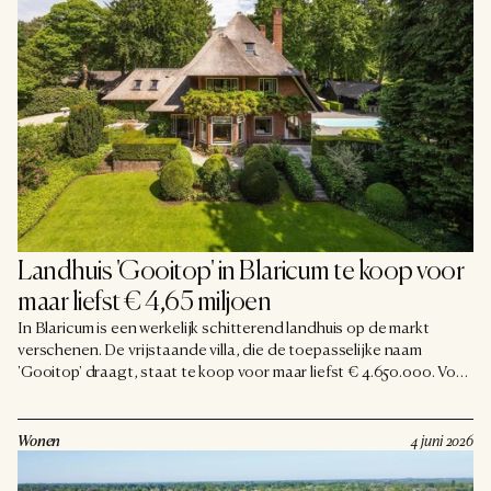
Landhuis 'Gooitop' in Blaricum te koop voor 
maar liefst € 4,65 miljoen
In Blaricum is een werkelijk schitterend landhuis op de markt
verschenen. De vrijstaande villa, die de toepasselijke naam
'Gooitop' draagt, staat te koop voor maar liefst € 4.650.000. Voor
dat bedrag krijg je geen doorsnee woning, maar een statig
landhuis met internationale allure, van binnen en buiten op het
allerhoogste niveau. En dan hebben we de ligging in het chique
Wonen
4 juni 2026
Blaricum nog niet eens genoemd.