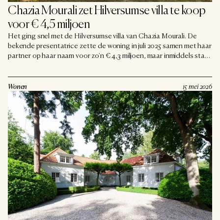
Chazia Mourali zet Hilversumse villa te koop 
voor € 4,5 miljoen
Het ging snel met de Hilversumse villa van Chazia Mourali. De
bekende presentatrice zette de woning in juli 2025 samen met haar
partner op haar naam voor zo'n € 4,3 miljoen, maar inmiddels staat
het statige pand alweer te koop. De vraagprijs ligt nu op € 4,5
miljoen. Mocht dat bedrag worden gehaald, dan komt een winst
van twee ton in zicht, en dat na nog geen jaar.
Wonen
15 mei 2026