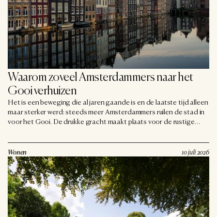
Waarom zoveel Amsterdammers naar het 
Gooi verhuizen
Het is een beweging die al jaren gaande is en de laatste tijd alleen
maar sterker werd: steeds meer Amsterdammers ruilen de stad in
voor het Gooi. De drukke gracht maakt plaats voor de rustige
laan, het appartement voor een huis met tuin. En eerlijk is eerlijk,
wie de regio een beetje kent, kan die keuze goed begrijpen. Maar
wat drijft al die stedelingen precies deze kant op?
Wonen
10 juli 2026