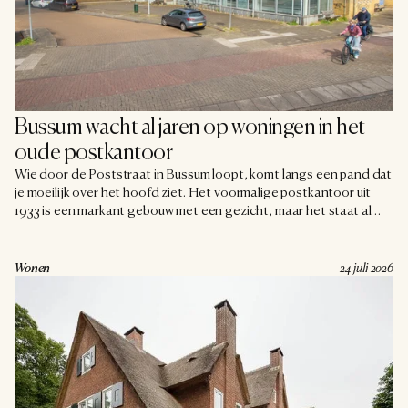
Bussum wacht al jaren op woningen in het 
oude postkantoor
Wie door de Poststraat in Bussum loopt, komt langs een pand dat
je moeilijk over het hoofd ziet. Het voormalige postkantoor uit
1933 is een markant gebouw met een gezicht, maar het staat al
jaren grotendeels leeg. Sinds de deuren in mei 2010 sloten, is er
geen nieuwe bestemming gekomen. Nu ligt er een plan om het te
transformeren tot woningen, en er is een petitie gestart om daar
Wonen
24 juli 2026
steun voor te verzamelen.