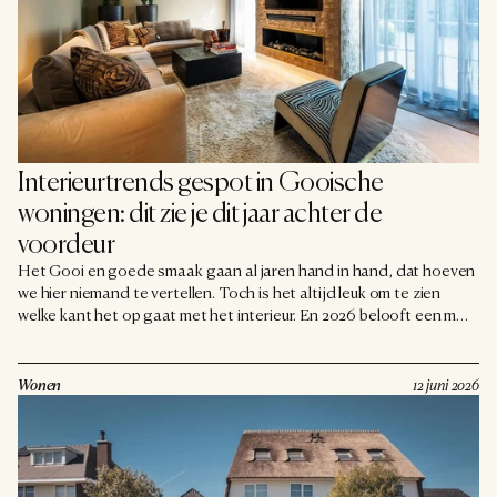
Interieurtrends gespot in Gooische 
woningen: dit zie je dit jaar achter de 
voordeur
Het Gooi en goede smaak gaan al jaren hand in hand, dat hoeven
we hier niemand te vertellen. Toch is het altijd leuk om te zien
welke kant het op gaat met het interieur. En 2026 belooft een mooi
jaar te worden, want na een tijd van strak, koel en minimalistisch
draait het nu weer om warmte, karakter en comfort. Wij zetten de
trends op een rij die je dit jaar in de mooiste Gooische woningen
Wonen
12 juni 2026
tegenkomt, en die je misschien zelf ook wel wilt omarmen.