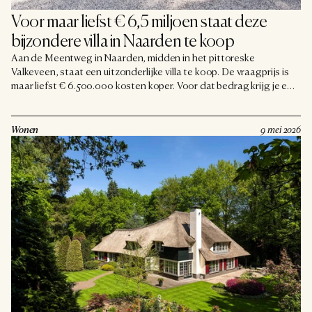
Voor maar liefst € 6,5 miljoen staat deze 
bijzondere villa in Naarden te koop
Aan de Meentweg in Naarden, midden in het pittoreske
Valkeveen, staat een uitzonderlijke villa te koop. De vraagprijs is
maar liefst € 6.500.000 kosten koper. Voor dat bedrag krijg je een
statig landhuis uit 1911 op een perceel van 9.270 vierkante meter.
En de naam Jan des Bouvrie zit erbij ingebakken.
Wonen
9 mei 2026