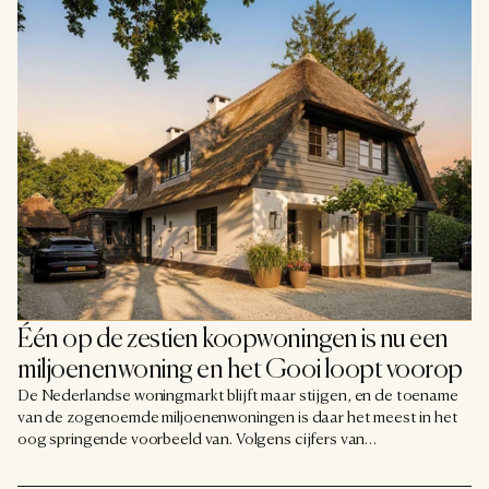
Één op de zestien koopwoningen is nu een 
miljoenenwoning en het Gooi loopt voorop
De Nederlandse woningmarkt blijft maar stijgen, en de toename
van de zogenoemde miljoenenwoningen is daar het meest in het
oog springende voorbeeld van. Volgens cijfers van
woningmarktonderzoeker Calcasa is een op de zestien
koopwoningen in Nederland inmiddels een miljoen euro of meer