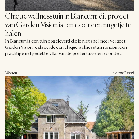
Chique wellnesstuin in Blaricum: dit project 
van Garden Vision is om door een ringetje te 
halen
In Blaricum is een tuin opgeleverd die je niet snel meer vergeet.
Garden Vision realiseerde een chique wellnesstuin rondom een
prachtige rietgedekte villa. Van de porfierkasseien voor de
schuifpoort tot het skimmerbad in de achtertuin: ieder detail is
met smaak gekozen.
Wonen
24 april 2026