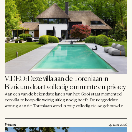
VIDEO: Deze villa aan de Torenlaan in 
Blaricum draait volledig om ruimte en privacy
Aan een van de bekendste lanen van het Gooi staat momenteel
een villa te koop die weinig uitleg nodig heeft. De rietgedekte
woning aan de Torenlaan werd in 2017 volledig nieuw gebouwd en
ligt op een besloten perceel van ruim 2.300 m², verscholen achter
volwassen groen en een afgesloten entree.
Wonen
29 mei 2026