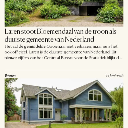
Laren stoot Bloemendaal van de troon als 
duurste gemeente van Nederland
Het zal de gemiddelde Gooienaar niet verbazen, maar nu is het
ook officieel: Laren is de duurste gemeente van Nederland. Uit
nieuwe cijfers van het Centraal Bureau voor de Statistiek blijkt dat
de gemiddelde WOZ-waarde in het dorp is opgelopen tot zo'n
993.000 euro. Daarmee gaat Laren voor het eerst Bloemendaal
voorbij, dat de afgelopen jaren steevast bovenaan stond.
Wonen
22 juni 2026