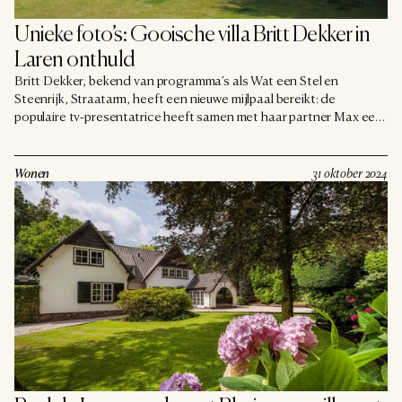
Unieke foto’s: Gooische villa Britt Dekker in 
Laren onthuld
Britt Dekker, bekend van programma’s als Wat een Stel en
Steenrijk, Straatarm, heeft een nieuwe mijlpaal bereikt: de
populaire tv-presentatrice heeft samen met haar partner Max een
indrukwekkende villa gekocht in het chique Laren. Daarmee wordt
ze officieel een Gooische Vrouw – en dat is groot nieuws in BN’er-
land.
Wonen
31 oktober 2024