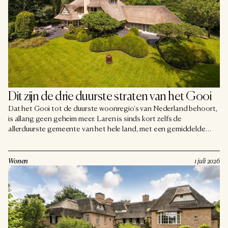
Dit zijn de drie duurste straten van het Gooi
Dat het Gooi tot de duurste woonregio's van Nederland behoort,
is allang geen geheim meer. Laren is sinds kort zelfs de
allerduurste gemeente van het hele land, met een gemiddelde
woningprijs van ruim een miljoen euro. En dat is dan nog maar het
gemiddelde, want zoals overal zijn er ook hier straten die er met
kop en schouders bovenuit steken. Volgens de beschikbare
Wonen
1 juli 2026
woningwaardecijfers horen drie lanen steevast bij de absolute
top. De exacte volgorde en bedragen verschillen per
meetmoment en bron, maar deze namen keren telkens terug. En
het zal u weinig verbazen in welke dorpen we uitkomen.