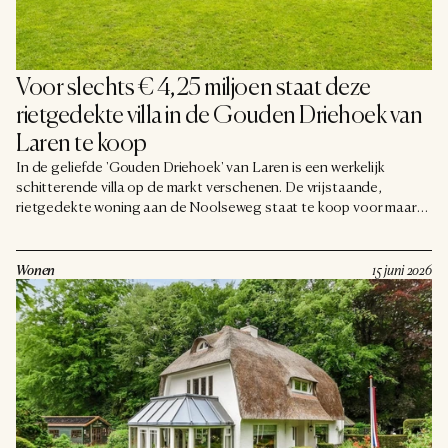
Voor slechts € 4,25 miljoen staat deze 
rietgedekte villa in de Gouden Driehoek van 
Laren te koop
In de geliefde 'Gouden Driehoek' van Laren is een werkelijk
schitterende villa op de markt verschenen. De vrijstaande,
rietgedekte woning aan de Noolseweg staat te koop voor maar
liefst € 4.250.000 kosten koper. Voor dat bedrag krijg je een
stijlvolle familievilla met een woonoppervlakte van ruim 400
vierkante meter, een verwarmd buitenzwembad en een ligging die
Wonen
15 juni 2026
in het Gooi nauwelijks te evenaren is.