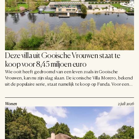
Deze villa uit Gooische Vrouwen staat te 
koop voor 8,45 miljoen euro
Wie ooit heeft gedroomd van een leven zoals in Gooische
Vrouwen, kan nu zijn slag slaan. De iconische Villa Morero, bekend
uit de populaire serie, staat namelijk te koop op Funda. Voor een
vraagprijs van 8,45 miljoen euro word je eigenaar van een waar
droompaleis, compleet met privéwellness, een eigen bioscoop,
een wijnkelder en ruimte voor maar liefst dertien auto's. Al moeten
Wonen
2 juli 2026
we voor de eerlijkheid zeggen dat de villa niet in het Gooi zelf
staat, maar net over de grens.