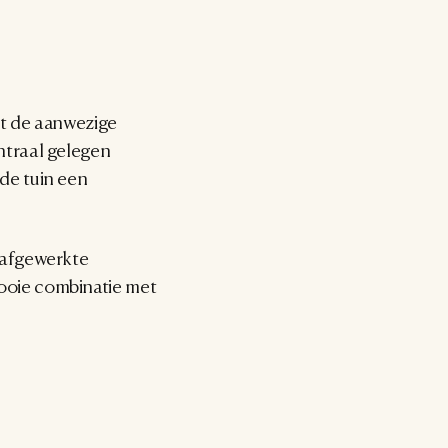
et de aanwezige 
traal gelegen 
e tuin een 
afgewerkte 
oie combinatie met 