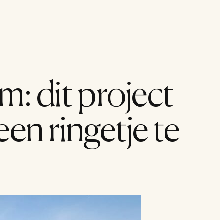
Menu
: dit project 
n ringetje te 