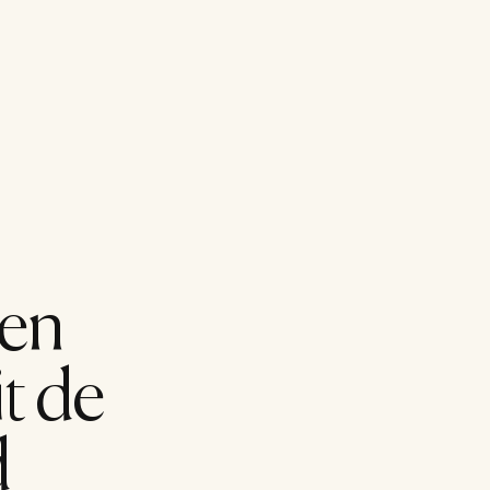
en 
t de 
 