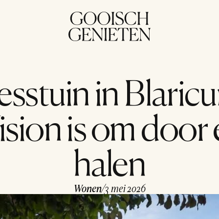
stuin in Blaricum
ion is om door ee
halen
Wonen
/
3 mei 2026