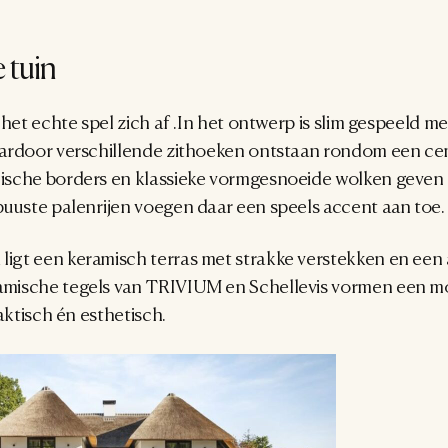
 tuin
 het echte spel zich af .In het ontwerp is slim gespeeld m
ardoor verschillende zithoeken ontstaan rondom een cen
sche borders en klassieke vormgesnoeide wolken geven d
buuste palenrijen voegen daar een speels accent aan toe.
gt een keramisch terras met strakke verstekken en een 
mische tegels van TRIVIUM en Schellevis vormen een mo
aktisch én esthetisch.