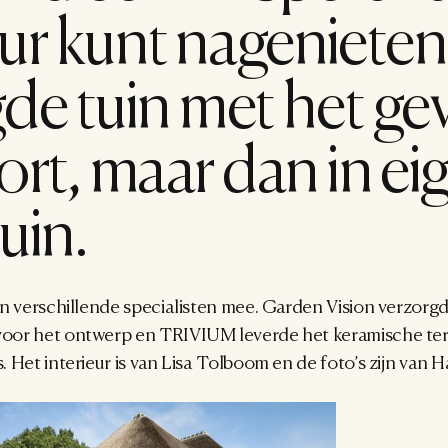
r kunt nagenieten.
de tuin met het gev
ort, maar dan in eig
uin.
n verschillende specialisten mee. Garden Vision verzorgde 
or het ontwerp en TRIVIUM leverde het keramische terra
 Het interieur is van Lisa Tolboom en de foto’s zijn van H