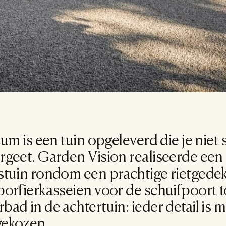
cum is een tuin opgeleverd die je niet s
rgeet. Garden Vision realiseerde een 
tuin rondom een prachtige rietgedekte
orfierkasseien voor de schuifpoort to
ad in de achtertuin: ieder detail is me
gekozen.