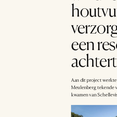
houtvuu
verzorg
een res
achtert
Aan dit project werkte
Meulenberg tekende vo
kwamen van Schellevis.