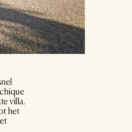
nel 
chique 
 villa. 
t het 
t 