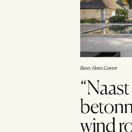
Bron: Hans Gorter
“Naast 
betonnen
wind r