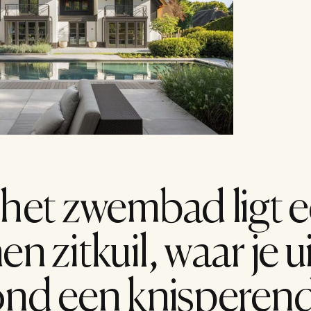
het zwembad ligt e
 zitkuil, waar je ui
ond een knisperend