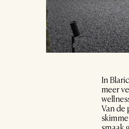
In Blari
meer ve
wellness
Van de p
skimmerb
smaak 