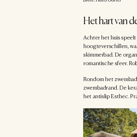
Het hart van de
Achter het huis speelt
hoogteverschillen, wa
skimmerbad. De organi
romantische sfeer. Ro
Rondom het zwembad li
zwembadrand. De kera
het antislip Esthec. Pr