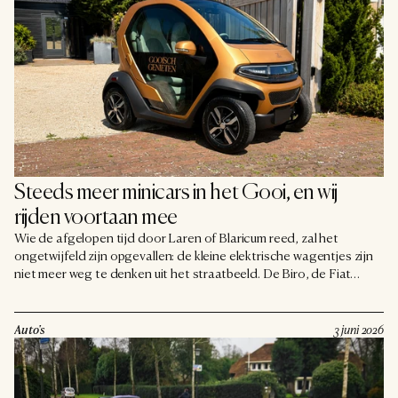
Steeds meer minicars in het Gooi, en wij 
rijden voortaan mee
Wie de afgelopen tijd door Laren of Blaricum reed, zal het
ongetwijfeld zijn opgevallen: de kleine elektrische wagentjes zijn
niet meer weg te denken uit het straatbeeld. De Biro, de Fiat
Topolino en de Opel Rocks-e staan voor menige villa op de oprit,
en het zijn vooral de jongere Gooienaren die er graag in rijden.
Het Gooi blijkt zelfs de regio waar deze minicar het hardst aan
Auto's
3 juni 2026
terrein wint.