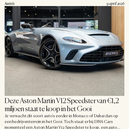
op de teller. De vraagprijs? Een nette € 499.995, btw
Auto's
9 april 2026
verrekenbaar. Voor de liefhebber een serieuze kans.
Deze Aston Martin V12 Speedster van €1,2 
miljoen staat te koop in het Gooi
Je verwacht dit soort auto’s eerder in Monaco of Dubai dan op
een bedrijventerrein in het Gooi. Toch staat er bij DNA Cars
momenteel een Aston Martin V12 Speedster te koop, een auto