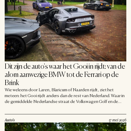
Dit zijn de auto's waar het Gooi in rijdt: van de 
alom aanwezige BMW tot de Ferrari op de 
Brink
Wie weleens door Laren, Blaricum of Naarden rijdt, ziet het
meteen: het Gooi rijdt anders dan de rest van Nederland. Waar in
de gemiddelde Nederlandse straat de Volkswagen Golf en de
Toyota Yaris het straatbeeld bepalen, kijk je hier eerder tegen een
rij premiummerken aan. Maar welke auto's rijden de Gooienaren
nou echt het vaakst? We deden een rondje langs het straatbeeld,
Auto's
17 mei 2026
en checkten het bij de cijfers.