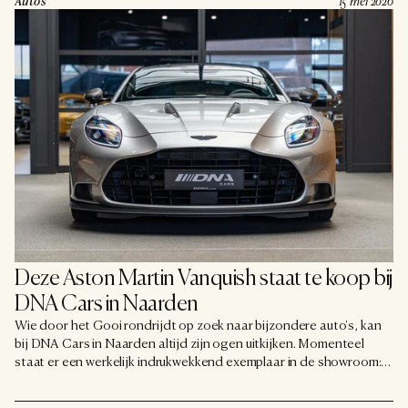
Auto's
15 mei 2026
'Carspotting City' genoemd. Het beroemde kruispunt waar
Naarderstraat, Torenlaan, Brink en Burgemeester van
Nispenstraat samenkomen, is inmiddels uitgegroeid tot een echte
pelgrimsplek voor autoliefhebbers uit het hele land.
Deze Aston Martin Vanquish staat te koop bij 
DNA Cars in Naarden
Wie door het Gooi rondrijdt op zoek naar bijzondere auto's, kan
bij DNA Cars in Naarden altijd zijn ogen uitkijken. Momenteel
staat er een werkelijk indrukwekkend exemplaar in de showroom:
een Aston Martin Vanquish uit 2024, uitgevoerd in Forest Green
met een carbon-keramisch remsysteem en slechts 13.225 kilometer