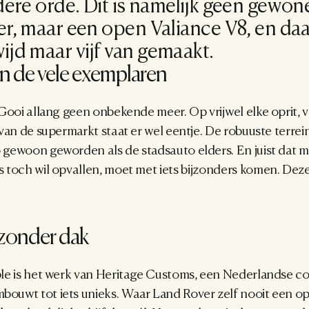
ere orde. Dit is namelijk geen gewone
, maar een open Valiance V8, en daar 
ijd maar vijf van gemaakt.
n de vele exemplaren
Gooi allang geen onbekende meer. Op vrijwel elke oprit, v
van de supermarkt staat er wel eentje. De robuuste terrein
ewoon geworden als de stadsauto elders. En juist dat maak
toch wil opvallen, moet met iets bijzonders komen. Deze 
zonder dak
le is het werk van Heritage Customs, een Nederlandse coa
uwt tot iets unieks. Waar Land Rover zelf nooit een ope