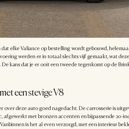
 dat elke Valiance op bestelling wordt gebouwd, helemaal
voering werden er in totaal slechts vijf gemaakt, wat dez
De kans dat je er ooit een tweede tegenkomt op de Brink, 
met een stevige V8
 er over deze auto goed nagedacht. De carrosserie is uitgev
, afgewerkt met bronzen accenten en bijpassende 20-inch
nbinnen is het al even verzorgd, met een interieur bekle