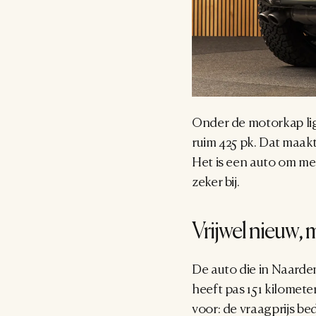
Onder de motorkap ligt
ruim 425 pk. Dat maak
Het is een auto om mee
zeker bij.
Vrijwel nieuw, 
De auto die in Naarden 
heeft pas 151 kilometer
voor: de vraagprijs bed