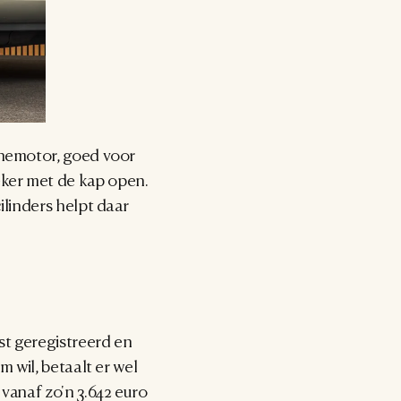
inemotor, goed voor 
ker met de kap open. 
linders helpt daar 
st geregistreerd en 
 wil, betaalt er wel 
vanaf zo'n 3.642 euro 