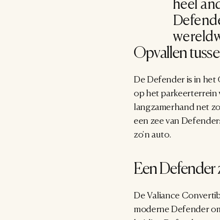
heel and
Defender
wereldw
Opvallen tusse
De Defender is in het 
op het parkeerterrein 
langzamerhand net zo g
een zee van Defenders 
zo'n auto.
Een Defender 
De Valiance Convertib
moderne Defender ombo