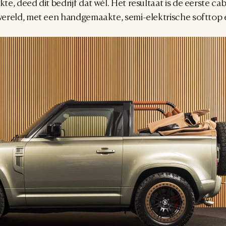
, deed dit bedrijf dat wél. Het resultaat is de eerste cab
ereld, met een handgemaakte, semi-elektrische softtop e