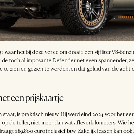
 waar het bij deze versie om draait: een vijfliter V8-benz
t de toch al imposante Defender net even spannender, ze
 te zien en gezien te worden, en dat geluid van die acht ci
met een prijskaartje
staat, is praktisch nieuw. Hij werd eind 2024 voor het eer
 op de teller, niet meer dan wat afleverkilometers. Wie hem
raagt 289.800 euro inclusief btw. Zakelijk leasen kan ook, 