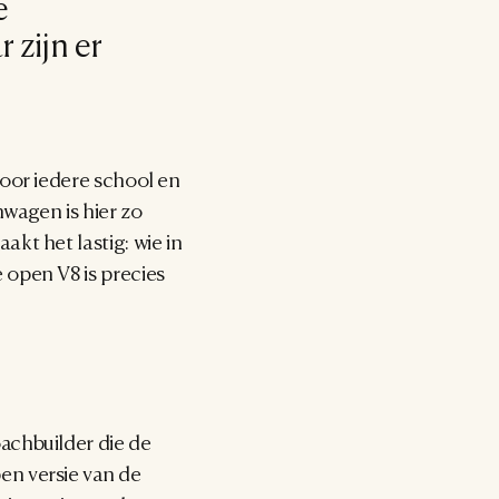
 
zijn er 
oor iedere school en 
wagen is hier zo 
t het lastig: wie in 
open V8 is precies 
chbuilder die de 
n versie van de 