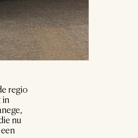
e regio 
in 
anege, 
ie nu 
 een 