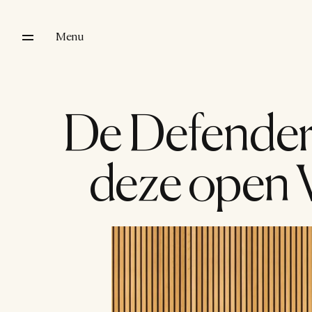
Menu
De Defender z
deze open V