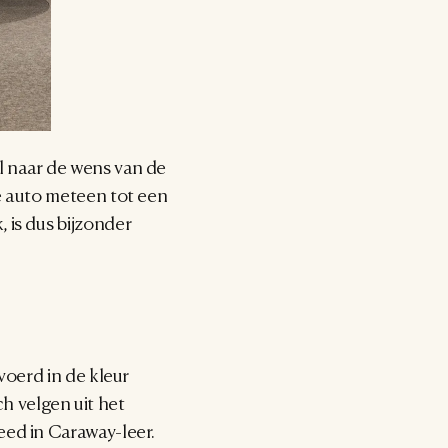
 naar de wens van de 
e auto meteen tot een 
is dus bijzonder 
oerd in de kleur 
 velgen uit het 
ed in Caraway-leer. 