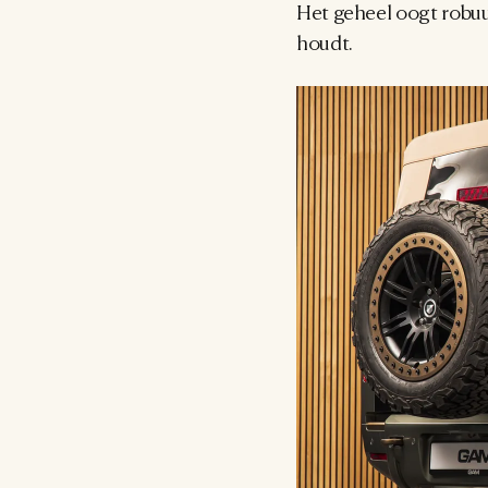
Het geheel oogt robuus
houdt.