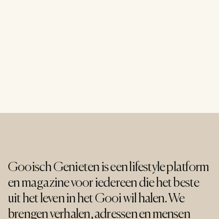
DNA Cars in Naarden
Wie door het Gooi rondrijdt op zoek naar bijzondere auto's, kan
bij DNA Cars in Naarden altijd zijn ogen uitkijken. Momenteel
staat er een werkelijk indrukwekkend exemplaar in de showroom:
een Aston Martin Vanquish uit 2024, uitgevoerd in Forest Green
met een carbon-keramisch remsysteem en slechts 13.225 kilometer
op de teller. De vraagprijs? Een nette € 499.995, btw
verrekenbaar. Voor de liefhebber een serieuze kans.
Gooisch Genieten is een lifestyle platform 
en magazine voor iedereen die het beste 
uit het leven in het Gooi wil halen. We 
brengen verhalen, adressen en mensen 