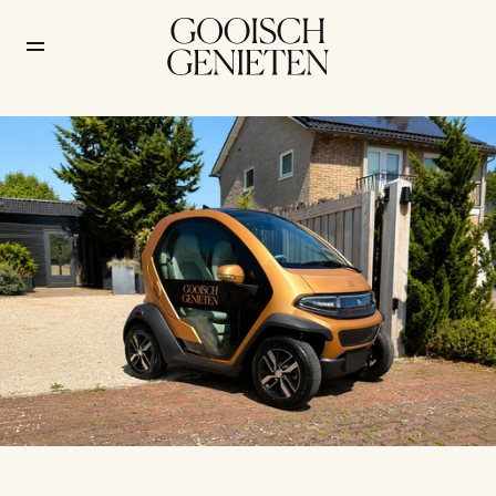
Steeds meer minicars in 
het Gooi, en wij rijden 
voortaan mee
Auto's
/
28 juni 2026