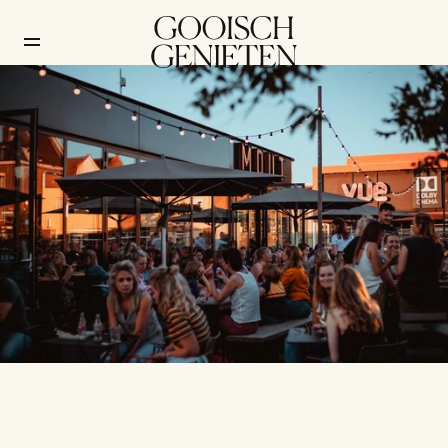
Wat luistert men eigenlijk 
in het Gooi?
Lifestyle
/
30 juni 2026