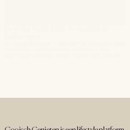
De zomer begint in het Gooi: dit zijn de 
leukste uitjes
De zomer is begonnen, de zon laat zich volop zien en dat betekent
maar één ding: eropuit. En het mooie aan het Gooi is dat je
daarvoor de regio niet eens hoeft te verlaten. Van de uitgestrekte
hei tot de historische vesting, en van een middagje cultuur tot een
dagje met de kinderen, er valt deze zomer meer dan genoeg te
beleven. We zetten de leukste uitjes in en om het Gooi voor je op
een rij.