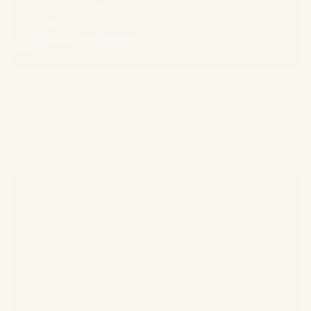
 Lifestyle in het Gooi: dit zijn de trends van nu
Het Gooi heeft altijd al een fijne neus gehad voor het goede
leven. Wat elders nog moet doorbreken, is hier vaak al
gemeengoed. We keken om ons heen en zetten de opvallendste
lifestyle trends van dit moment op een rij, van de eettafel tot de
kledingkast en van de sportbaan tot de woonkamer.
Lifestyle
3 juli 2026