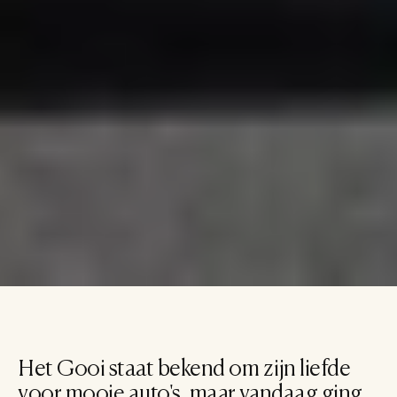
Larense Batten Rally rijdt 
voor het goede doel: 
online veiling nog volop 
in actie
Events
•
25 mei 2026
Het Gooi staat bekend om zijn liefde 
voor mooie auto's, maar vandaag ging 