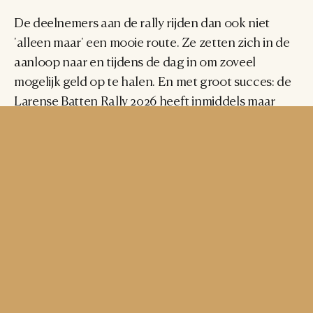
De deelnemers aan de rally rijden dan ook niet 
'alleen maar' een mooie route. Ze zetten zich in de 
aanloop naar en tijdens de dag in om zoveel 
mogelijk geld op te halen. En met groot succes: de 
Larense Batten Rally 2026 heeft inmiddels maar 
liefst € 130.000 opgehaald. Een prachtig bedrag 
voor een ontzettend belangrijk doel.
Online veiling: nu nog meebieden
Tijdens het avondprogramma van de rally werd 
onder leiding van veilingmeester Jacques Walch 
een exclusieve veiling gehouden. Maar daar bleef 
het niet bij. Net als vorig jaar is er ook een online 
veiling ingericht, via het platform van Bright 