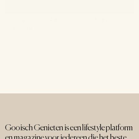
De zomer begint in het Gooi: dit zijn de 
leukste uitjes
De zomer is begonnen, de zon laat zich volop zien en dat betekent
maar één ding: eropuit. En het mooie aan het Gooi is dat je
daarvoor de regio niet eens hoeft te verlaten. Van de uitgestrekte
hei tot de historische vesting, en van een middagje cultuur tot een
dagje met de kinderen, er valt deze zomer meer dan genoeg te
beleven. We zetten de leukste uitjes in en om het Gooi voor je op
een rij.
Gooisch Genieten is een lifestyle platform 
en magazine voor iedereen die het beste 