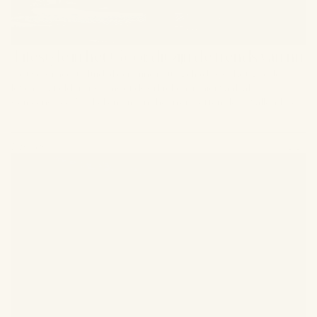
 Lifestyle in het Gooi: dit zijn de trends van nu
Het Gooi heeft altijd al een fijne neus gehad voor het goede
leven. Wat elders nog moet doorbreken, is hier vaak al
gemeengoed. We keken om ons heen en zetten de opvallendste
lifestyle trends van dit moment op een rij, van de eettafel tot de
kledingkast en van de sportbaan tot de woonkamer.
Lifestyle
3 juli 2026