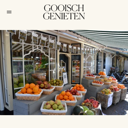
De groentejuwelier van 
Laren: een familietraditie 
aan De Rijt
Lifestyle
/
7 juni 2026