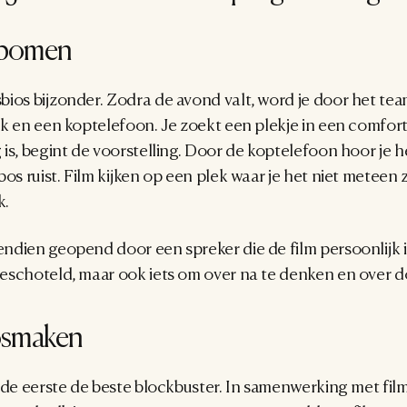
 bomen
bios bijzonder. Zodra de avond valt, word je door het te
k en een koptelefoon. Je zoekt een plekje in een comforta
s, begint de voorstelling. Door de koptelefoon hoor je het 
bos ruist. Film kijken op een plek waar je het niet meteen
k.
dien geopend door een spreker die de film persoonlijk inle
eschoteld, maar ook iets om over na te denken en over do
losmaken
 de eerste de beste blockbuster. In samenwerking met fil