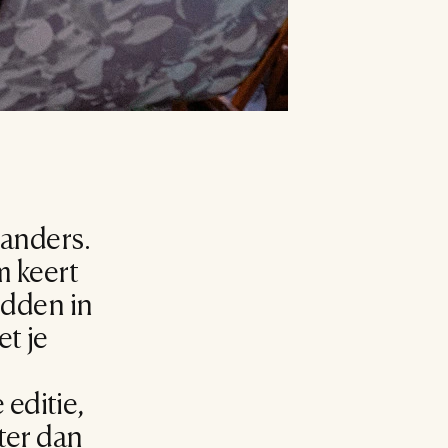
anders. 
 keert 
dden in 
t je 
editie, 
er dan 