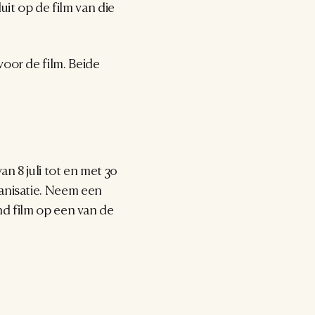
 op de film van die 
or de film. Beide 
 8 juli tot en met 30 
anisatie. Neem een 
d film op een van de 