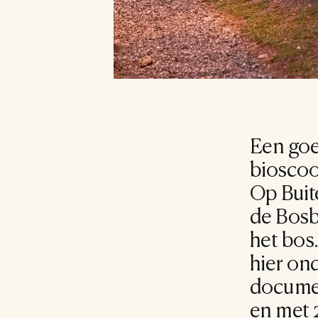
Een goed
bioscoo
Op Buit
de Bosb
het bos.
hier on
document
en met 