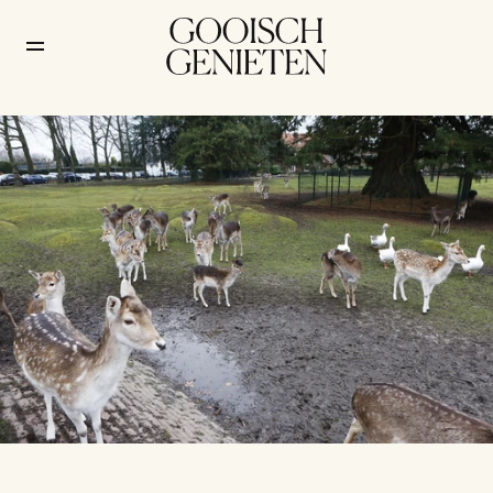
Het hertenkamp van 
Laren, op een iconisch 
weilandje in het Gooi 
Cultuur
/
6 juli 2026