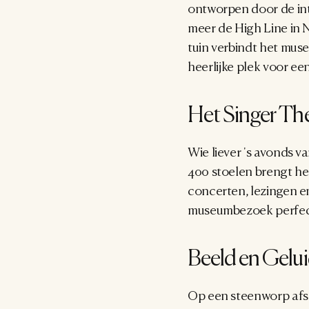
ontworpen door de int
meer de High Line in N
tuin verbindt het museu
heerlijke plek voor ee
Het Singer Th
Wie liever 's avonds va
400 stoelen brengt het
concerten, lezingen en
museumbezoek perfect 
Beeld en Gelui
Op een steenworp afsta