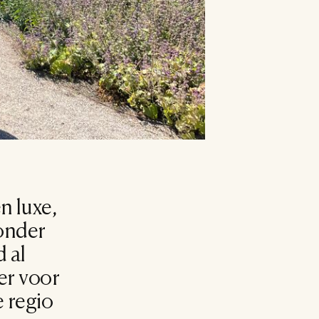
 luxe, 
onder 
 al 
r voor 
 regio 