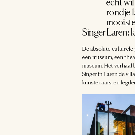
echt wi
rondje l
mooiste 
Singer Laren: 
De absolute culturele p
een museum, een theate
museum. Het verhaal b
Singer in Laren de vil
kunstenaars, en legde