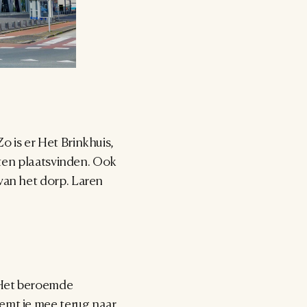
 is er Het Brinkhuis, 
iten plaatsvinden. Ook 
van het dorp. Laren 
 Het beroemde 
emt je mee terug naar 