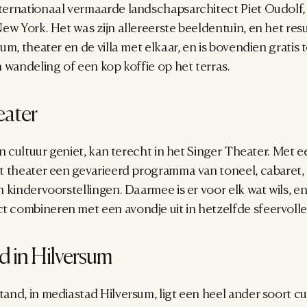
ernationaal vermaarde landschapsarchitect Piet Oudolf,
ew York. Het was zijn allereerste beeldentuin, en het resul
m, theater en de villa met elkaar, en is bovendien gratis t
n wandeling of een kop koffie op het terras.
eater
n cultuur geniet, kan terecht in het Singer Theater. Met ee
 theater een gevarieerd programma van toneel, cabaret, m
 kindervoorstellingen. Daarmee is er voor elk wat wils, en 
combineren met een avondje uit in hetzelfde sfeervoll
d in Hilversum
nd, in mediastad Hilversum, ligt een heel ander soort cul