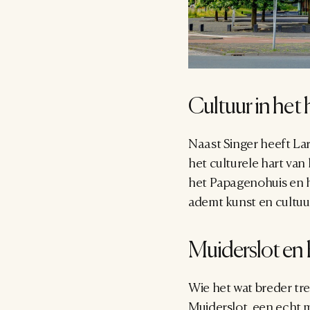
Cultuur in het 
Naast Singer heeft Lar
het culturele hart van 
het Papagenohuis en he
ademt kunst en cultuur,
Muiderslot en h
Wie het wat breder tre
Muiderslot, een echt 