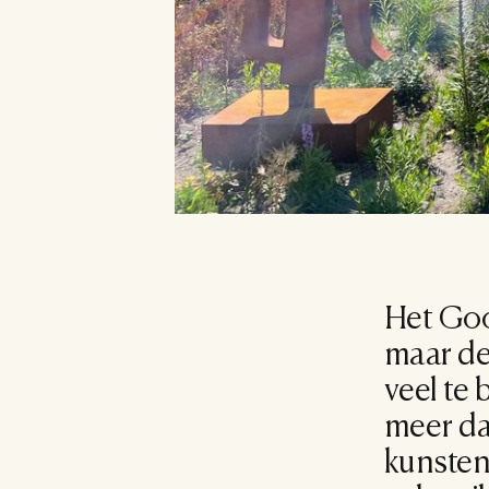
Het Gooi
maar de 
veel te 
meer da
kunstena