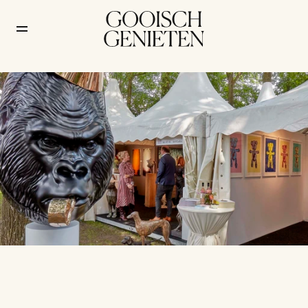
Art Laren viert 30e editie 
op de Brink, dit mag je niet 
missen
Cultuur
/
2 mei 2026